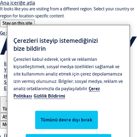
Ana içeriğe atla
It looks like you are visiting from a different region. Select your country or
region for location-specific content.
Stay on this site
Go to Ireland
Çerezleri isteyip istemediğinizi
bize bildirin
Çerezleri kabul ederek, içerik ve reklamları
İletişim
kişiselleştirmek, sosyal medya özellikleri sağlamak ve
Yetkili Bayiler
site kullanımını analiz etmek için çerez depolamamıza
Hakkımızda
izin vermiş olursunuz. Bilgiler; sosyal medya, reklam ve
Servis
E-Tahsilat
analiz ortaklarımızla da paylaşılabilir.
Çerez
Politikası
Gizlilik Bildirimi
Türkiye
ASSA ABLOY Group
Tümünü devre dışı bırak
Menü
Ürünler