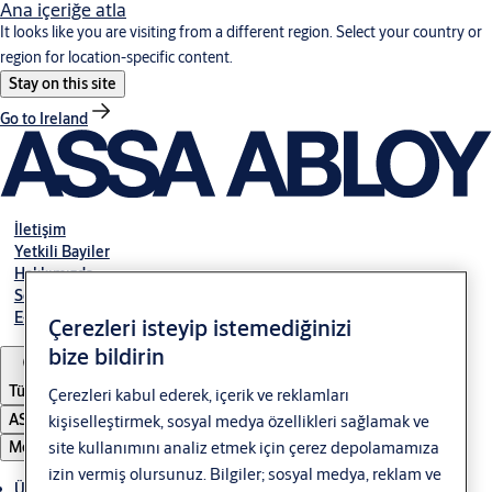
Ana içeriğe atla
It looks like you are visiting from a different region. Select your country or
region for location-specific content.
Stay on this site
Go to Ireland
İletişim
Yetkili Bayiler
Hakkımızda
Servis
E-Tahsilat
Çerezleri isteyip istemediğinizi
bize bildirin
Türkiye
Çerezleri kabul ederek, içerik ve reklamları
ASSA ABLOY Group
kişiselleştirmek, sosyal medya özellikleri sağlamak ve
Menü
site kullanımını analiz etmek için çerez depolamamıza
izin vermiş olursunuz. Bilgiler; sosyal medya, reklam ve
Ürünler