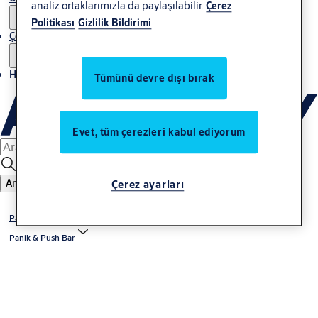
analiz ortaklarımızla da paylaşılabilir.
Çerez
Politikası
Gizlilik Bildirimi
Çözümler
Haberler
Tümünü devre dışı bırak
Evet, tüm çerezleri kabul ediyorum
Ara
Çerez ayarları
Panik Çıkış Aksesuarları
Panik & Push Bar