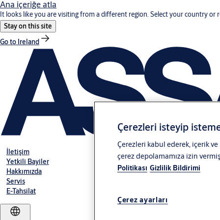
Ana içeriğe atla
It looks like you are visiting from a different region. Select your country or 
Stay on this site
Go to Ireland
Çerezleri isteyip isteme
Çerezleri kabul ederek, içerik ve
İletişim
çerez depolamamıza izin vermiş o
Yetkili Bayiler
Politikası
Gizlilik Bildirimi
Hakkımızda
Servis
E-Tahsilat
Çerez ayarları