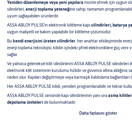
Yeniden düzenlemeye veya yeni yapılara
monte etmek için uygun o
silindirleri,
enerji toplama yeteneği
ne sahip, tamamen programlanabilir 
uyum sağlayabilen ürünlerdir.
ASSA ABLOY PULSE'ın elektronik kilitleme kapı
silindirleri, batarya
uygun maliyetli ve bakım yapılabilir bir kilitleme çözümüdür.
Bu
kendi enerjisini üreten silindirler
, her anahtar etkileşiminde enerj
enerji toplama teknolojisi, kilidin içindeki şifreli elektroniklere güç verir 
sağlar.
Ve yalnızca geleneksel kilit silindirlerini ASSA ABLOY PULSE silindirleri 
elektronik kilit sisteminin kurulumu hızlıdır ve güvence altına aldığınız
neden olur. Kapıları değiştirmeye veya karmaşık kablolama bağlantıları
Her ASSA ABLOY PULSE kilidi, yeniden programlanabilir ve tekrar kullanı
ASSA ABLOY PULSE serisinde kapı silindirlerinin yanı sıra
asma kilitler
depolama üniteleri
de bulunmaktadır.
Daha fazlasını göster