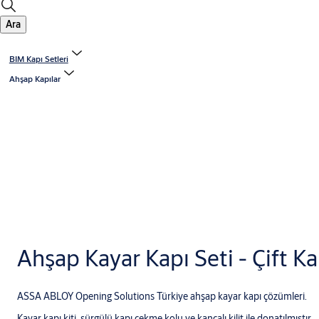
Ara
BIM Kapı Setleri
Ahşap Kapılar
Ahşap Kayar Kapı Seti - Çift K
ASSA ABLOY Opening Solutions Türkiye ahşap kayar kapı çözümleri.
Kayar kapı kiti, sürgülü kapı çekme kolu ve kancalı kilit ile donatılmıştır.