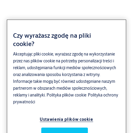
Czy wyrażasz zgodę na pliki
cookie?
Powłoka
Akceptując pliki cookie, wyrażasz zgodę na wykorzystanie
przez nas plików cookie na potrzeby personalizacji treści i
antybakteryjna
reklam, udostępniania funkcji mediów społecznościowych
oraz analizowania sposobu korzystania z witryny.
Informacje takie mogą być również udostępniane naszym
ASSA ABLOY oferuje całą gamę powłok o
partnerom w obszarach mediów społecznościowych,
działaniu antybakteryjnym. Skuteczność
reklamy i analityki.
Polityka plików cookie
Polityka ochrony
powłok zastosowanych na wyrobach ASSA
prywatności
ABLOY jest niemal 100%, co poparte jest
odpowiednimi badaniami i certyfikatami.
Ustawienia plików cookie