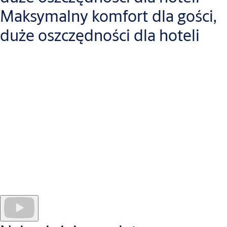
Maksymalny komfort dla gości,
duże oszczędności dla hoteli
Openow
przyspiesza proces zameldowania i
wymeldowania
gości, ponieważ nie ma potrzeby pobierania