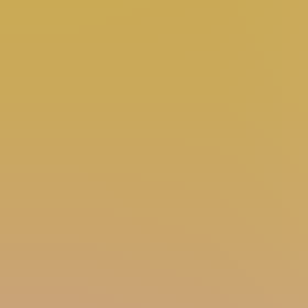
Zmniejszenie śladu węglowego poprzez ograniczenie użycia
tworzyw sztucznych
Możliwość spersonalizowania aplikacji za pomocą nazwy lub
marki hotelu