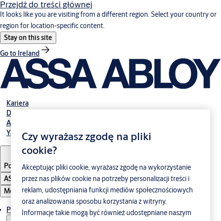
Przejdź do treści głównej
It looks like you are visiting from a different region. Select your country or
region for location-specific content.
Stay on this site
Go to Ireland
Kariera
Do pobrania
Abloy Polska
Yale Polska
Czy wyrażasz zgodę na pliki
cookie?
Poland
·
Polski
Akceptując pliki cookie, wyrażasz zgodę na wykorzystanie
ASSA ABLOY Group
przez nas plików cookie na potrzeby personalizacji treści i
reklam, udostępniania funkcji mediów społecznościowych
Menu
oraz analizowania sposobu korzystania z witryny.
Produkty i rozwiązania
Informacje takie mogą być również udostępniane naszym