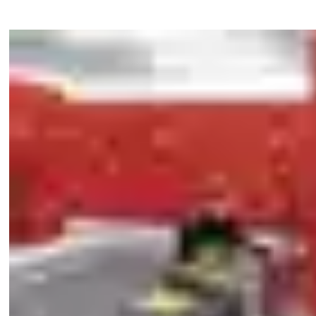
Postes de 1, 2 o 3 piezas dependiendo de la altura
Varios tamaños de 15 ', 20', 25 ', 30', 35 ', 40', 50 ', 60', 70 'y 80'
Diámetros de 3 ", 4", 5 ", 6", 7 ", 8", 10 "y 12"