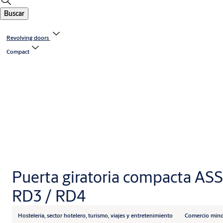
Buscar
Revolving doors
Compact
Puerta giratoria compacta A
RD3 / RD4
Hostelería, sector hotelero, turismo, viajes y entretenimiento
Comercio mino