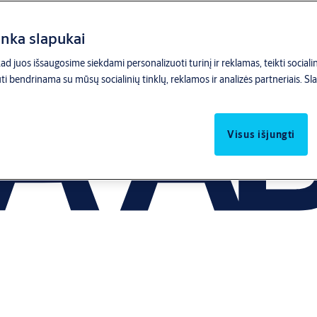
inka slapukai
d juos išsaugosime siekdami personalizuoti turinį ir reklamas, teikti socialini
ti bendrinama su mūsų socialinių tinklų, reklamos ir analizės partneriais.
Sla
Visus išjungti