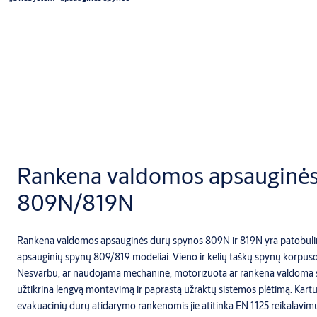
Rankena valdomos apsauginės
809N/819N
Rankena valdomos apsauginės durų spynos 809N ir 819N yra patobuli
apsauginių spynų 809/819 modeliai. Vieno ir kelių taškų spynų korpus
Nesvarbu, ar naudojama mechaninė, motorizuota ar rankena valdoma
užtikrina lengvą montavimą ir paprastą užraktų sistemos plėtimą. Kartu
evakuacinių durų atidarymo rankenomis jie atitinka EN 1125 reikalavimu