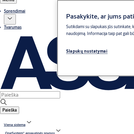
Sprendimai
Pasakykite, ar jums pat
Sutikdami su slapukais jūs sutinkate, ka
Tvarumas
naudojimą. Informacija taip pat gali bū
Slapukų nustatymai
Paieška
Viena sistema
„OneSystem“ apsauginės spynos