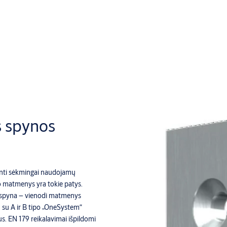
 spynos
nti sėkmingai naudojamų
o matmenys yra tokie patys.
 spyna – vienodi matmenys
 su A ir B tipo „OneSystem“
s. EN 179 reikalavimai išpildomi