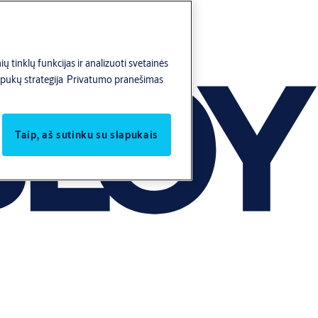
ų tinklų funkcijas ir analizuoti svetainės
pukų strategija
Privatumo pranešimas
Taip, aš sutinku su slapukais