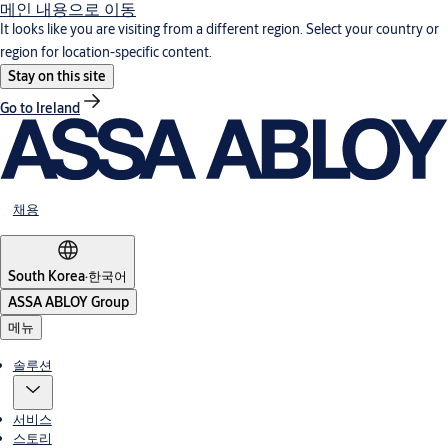
메인 내용으로 이동
It looks like you are visiting from a different region. Select your country or
region for location-specific content.
Stay on this site
Go to Ireland
채용
South Korea
·
한국어
ASSA ABLOY Group
메뉴
솔루션
서비스
스토리