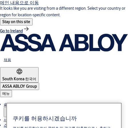
메인 내용으로 이동
It looks like you are visiting from a different region. Select your country or
region for location-specific content.
Stay on this site
Go to Ireland
채용
South Korea
·
한국어
ASSA ABLOY Group
메뉴
솔루션
쿠키를 허용하시겠습니까
서비스
스토리