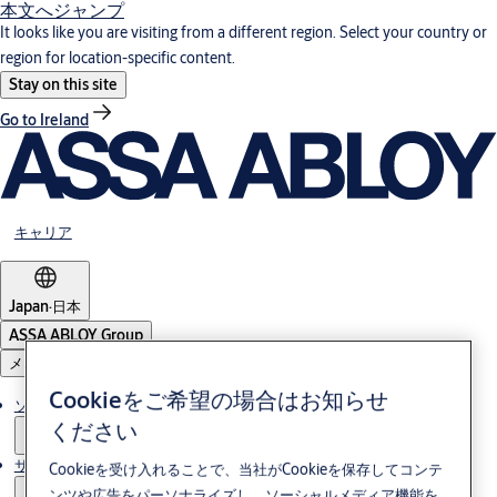
本文へジャンプ
It looks like you are visiting from a different region. Select your country or
region for location-specific content.
Stay on this site
Go to Ireland
キャリア
Japan
·
日本
ASSA ABLOY Group
メニュー
Cookieをご希望の場合はお知らせ
ソリューション
ください
サービス
Cookieを受け入れることで、当社がCookieを保存してコンテ
ンツや広告をパーソナライズし、ソーシャルメディア機能を