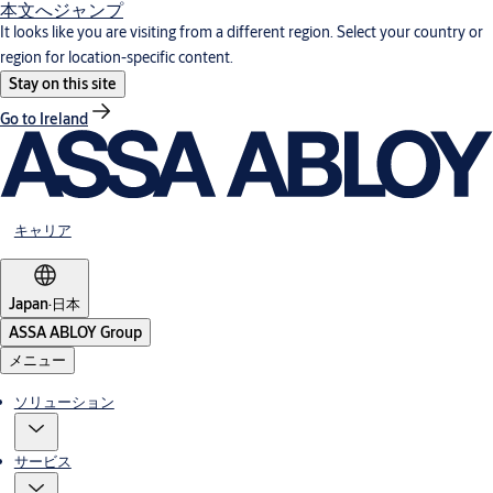
本文へジャンプ
It looks like you are visiting from a different region. Select your country or
region for location-specific content.
Stay on this site
Go to Ireland
キャリア
Japan
·
日本
ASSA ABLOY Group
メニュー
ソリューション
サービス