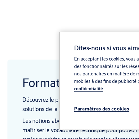
Dites-nous si vous aim
En acceptant les cookies, vous a
des fonctionnalités sur les rése
nos partenaires en matière de ré
Formations JPM
mobiles à des fins de publicité 
confidentialité
Découvrez le programme de formation qui couvr
solutions de la marque JPM.
Paramètres des cookies
Les notions abordées permettent aux particip
maîtriser le vocabulaire technique pour pouvoir