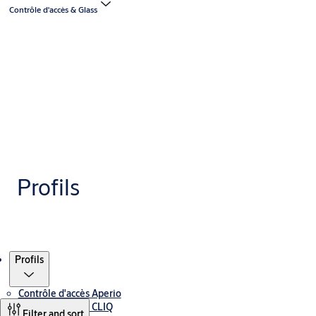
Contrôle d'accès & Glass
Profils
Produits
Profils
Contrôle d'accès Aperio
Contrôle d'accès CLIQ
Filter and sort