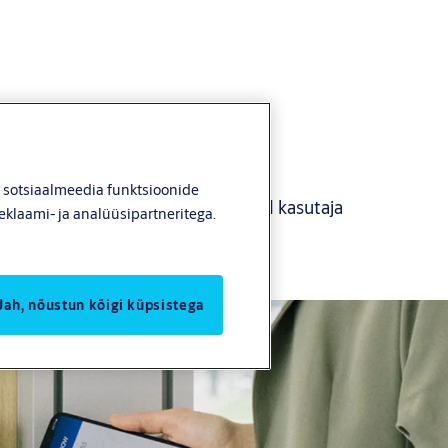
, sotsiaalmeedia funktsioonide
ll: Asendage võtmed ja kiipkaardid kasutaja
eklaami- ja analüüsipartneritega.
iste lubadega
Jah, nõustun kõigi küpsistega