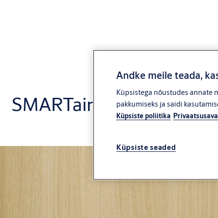
Andke meile teada, kas
Küpsistega nõustudes annate me
SMARTair Openow
pakkumiseks ja saidi kasutamise
Küpsiste poliitika
Privaatsusava
Küpsiste seaded