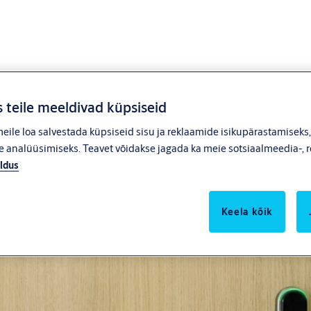
 teile meeldivad küpsiseid
ile loa salvestada küpsiseid sisu ja reklaamide isikupärastamiseks
Mobiilne juurdepääsukontro
 analüüsimiseks. Teavet võidakse jagada ka meie sotsiaalmeedia-, r
nutitelefonis olevate turval
ldus
Keela kõik