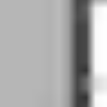
Väljakutse:
kuidas hoida evakuatsioonitee alati vaba ja
ligipääsetav, samal ajal kaitstes seda loata kasutuse eest?
ePED on lahendus:
elektriliselt juhitav, standarditele vastav ja
hõlpsasti kasutatav süsteem, mis ühendab ohutu evakuatsiooni
ja igapäevase kontrolli ühtseks tervikuks.