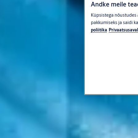
Andke meile tead
Küpsistega nõustudes a
pakkumiseks ja saidi k
poliitika
Privaatsusava