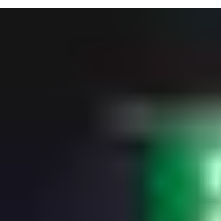
kui tsentraalselt, toetades keerukamaid evakuatsioonilahendusi.
Seeläbi toetab ePED ka nõudlikke hooneohutuse
kontseptsioone ja tsoonilahendusi. Seadme rikkumise või
väärkasutuse tuvastamisel käivitub automaatselt alarm.
* Mõnes riigis võib funktsiooni kasutamine nõuda vastava
asutuse heakskiitu. Vastavuse tagamiseks soovitame eelnevalt
konsulteerida pädeva ametiasutusega.