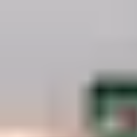
sealhulgas ukse konfiguratsiooni, püsivara (
firmware
) versiooni
ja hooldusolekut. Levinud toiminguid, nagu ajutine vabastus,
käsitsi avamine ja lähtestamine, saab teha otse terminalis,
muutes kasutamise senisest lihtsamaks ja tõhusamaks.
ePED komplimenteerib kaasaegset arhitektuuri ja
sisekujundust.