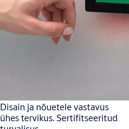
Disain ja nõuetele vastavus
ühes tervikus. Sertifitseeritud
turvalisus.