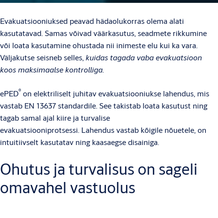
Evakuatsiooniuksed peavad hädaolukorras olema alati
kasutatavad. Samas võivad väärkasutus, seadmete rikkumine
või loata kasutamine ohustada nii inimeste elu kui ka vara.
Väljakutse seisneb selles,
kuidas tagada vaba evakuatsioon
koos maksimaalse kontrolliga.
®
ePED
on elektriliselt juhitav evakuatsiooniukse lahendus, mis
vastab EN 13637 standardile. See takistab loata kasutust ning
tagab samal ajal kiire ja turvalise
evakuatsiooniprotsessi. Lahendus vastab kõigile nõuetele, on
intuitiivselt kasutatav ning kaasaegse disainiga.
Ohutus ja turvalisus on sageli
omavahel vastuolus