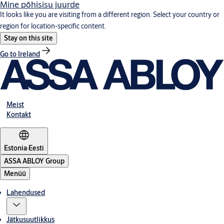
Mine põhisisu juurde
It looks like you are visiting from a different region. Select your country or
region for location-specific content.
Stay on this site
Go to Ireland
Meist
Kontakt
Estonia
·
Eesti
ASSA ABLOY Group
Menüü
Lahendused
Jätkusuutlikkus