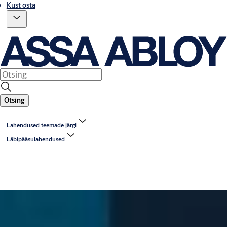
Kust osta
Otsing
Lahendused teemade järgi
Läbipääsulahendused