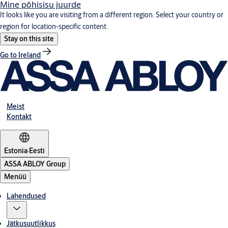
Mine põhisisu juurde
It looks like you are visiting from a different region. Select your country or
region for location-specific content.
Stay on this site
Go to Ireland
Meist
Kontakt
Estonia
·
Eesti
ASSA ABLOY Group
Menüü
Lahendused
Jätkusuutlikkus