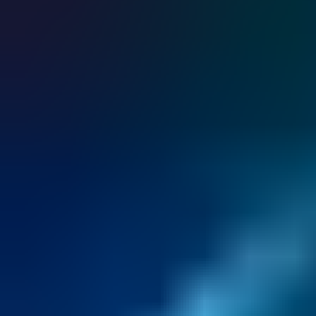
ühtset juurdepääsuhalduslahendust.
Avastage võtmevaba juurdepääsu võti.