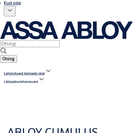
Kust osta
Otsing
Lahendused teemade järgi
Läbipääsulahendused
ABLOY CUMULUS