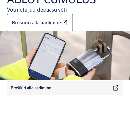
Võtmeta juurdepääsu võti
Brošüüri allalaadimine
Brošüüri allalaadimine