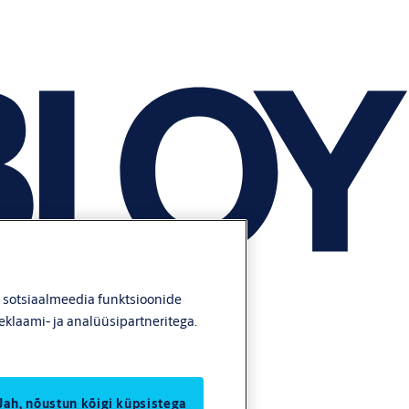
, sotsiaalmeedia funktsioonide
eklaami- ja analüüsipartneritega.
Jah, nõustun kõigi küpsistega