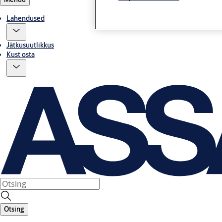
Lahendused
Jätkusuutlikkus
Kust osta
Otsing