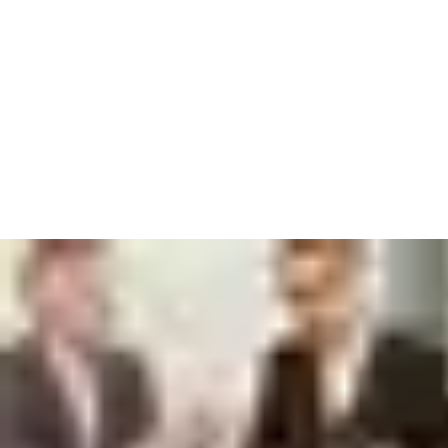
Teie jaoks on olemas
CLIQ-lahendus
.
Iga CLIQ-i juurdepääsukon
CLIQ Go
abil haldavad mittetehnilised juhid oma CLIQ-paigaldist
kaudu.
CLIQ Web Manageri
abil saate hallata juurdepääsu kõikjalt stand
baasi naasmise vajaduseta.