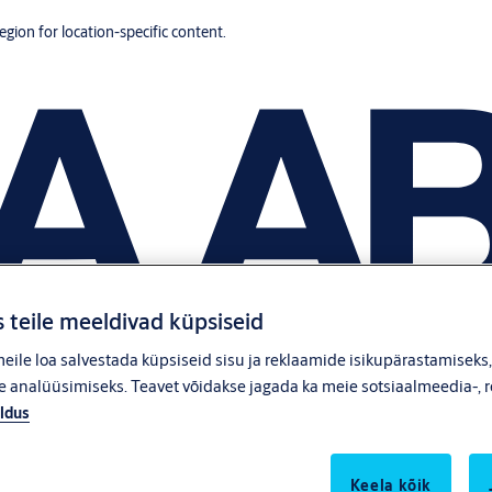
region for location-specific content.
 teile meeldivad küpsiseid
ile loa salvestada küpsiseid sisu ja reklaamide isikupärastamiseks
 analüüsimiseks. Teavet võidakse jagada ka meie sotsiaalmeedia-, r
ldus
Keela kõik