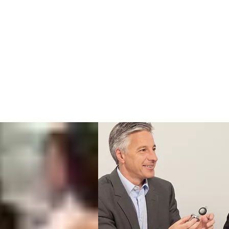
trollisüsteem sisaldab identset elektromehaanilist ukseluku teh
 nutitelefonist.
CLIQ Local Manager
pakub intuitiivset keskkond
ardse veebibrauseri abil.
CLIQ Web Manager ja CLIQ Connect
või