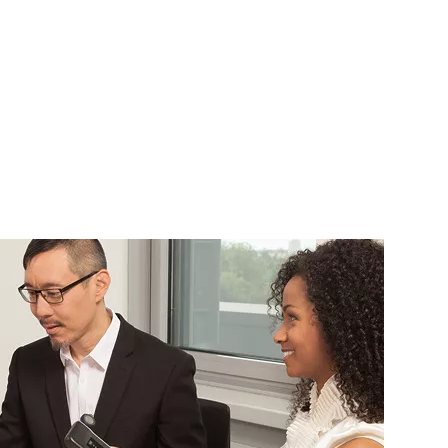
noloogiat.
a juurdepääsukontrolli haldamiseks kohaliku tarkvarapaigaldise
maldavad teil hallata mobiilsete töötajate juurdepääsu ilma