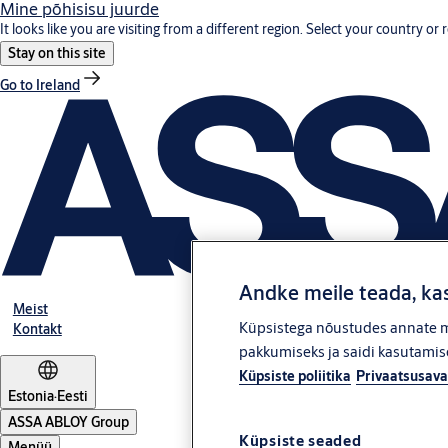
Mine põhisisu juurde
It looks like you are visiting from a different region. Select your country or 
Stay on this site
Go to Ireland
Andke meile teada, kas
Meist
Küpsistega nõustudes annate me
Kontakt
pakkumiseks ja saidi kasutamise
Küpsiste poliitika
Privaatsusava
Estonia
·
Eesti
ASSA ABLOY Group
Küpsiste seaded
Menüü