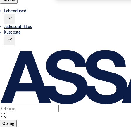
Lahendused
Jätkusuutlikkus
Kust osta
Otsing