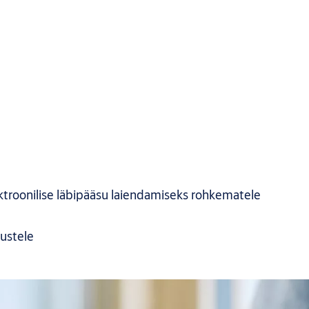
ektroonilise läbipääsu laiendamiseks rohkematele
ustele