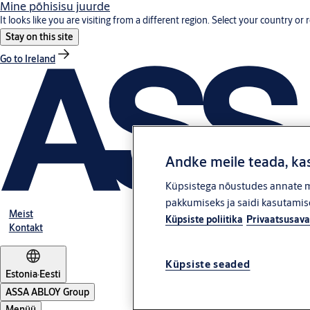
Mine põhisisu juurde
It looks like you are visiting from a different region. Select your country or 
Stay on this site
Go to Ireland
Andke meile teada, kas
Küpsistega nõustudes annate me
pakkumiseks ja saidi kasutamise
Meist
Küpsiste poliitika
Privaatsusava
Kontakt
Küpsiste seaded
Estonia
·
Eesti
ASSA ABLOY Group
Menüü