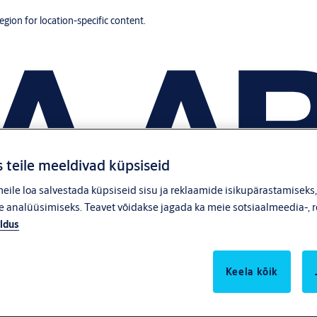
region for location-specific content.
 teile meeldivad küpsiseid
ile loa salvestada küpsiseid sisu ja reklaamide isikupärastamiseks
 analüüsimiseks. Teavet võidakse jagada ka meie sotsiaalmeedia-, r
ldus
Keela kõik