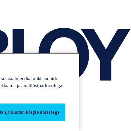
, sotsiaalmeedia funktsioonide
eklaami- ja analüüsipartneritega.
Jah, nõustun kõigi küpsistega