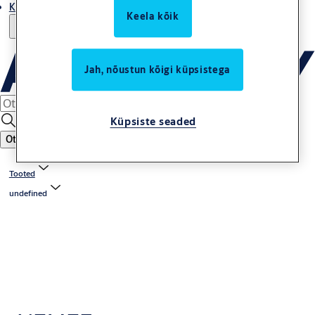
Kust osta
Keela kõik
Jah, nõustun kõigi küpsistega
Küpsiste seaded
Otsing
Tooted
undefined