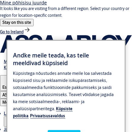
Mine põhisisu juurde
It looks like you are visiting from a different region. Select your country or
region for location-specific content.
Stay on this site
Go to Ireland
Andke meile teada, kas teile
Meist
meeldivad küpsiseid
Kontakt
Küpsistega nõustudes annate meile loa salvestada
küpsiseid sisu ja reklaamide isikupärastamiseks,
Estonia
·
Eesti
sotsiaalmeedia funktsioonide pakkumiseks ja saidi
kasutamise analüüsimiseks. Teavet võidakse jagada
ASSA ABLOY Group
ka meie sotsiaalmeedia-, reklaami- ja
Menüü
analüüsipartneritega.
Küpsiste
Lahendused
poliitika
Privaatsusavaldus
Jätkusuutlikkus