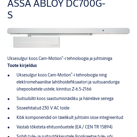
ASSA ABLOY DC700G-
S
®
Uksesulgur koos Cam-Motion
-i tehnoloogia ja juhtsiiniga
Toote kirjeldus
®
Uksesulgur koos Cam-Motion
-i tehnoloogia ning
elektromehaanilise lahtihoidefiksaatori ja suitsuanduriga
ühepoolsetele ustele, kinnitus Z-6.5-2166
Suitsulüliti koos saastumisnäidiku ja häireläve seirega
Sisseehitatud 230 V AC toide
Kõik komponendid on täielikult juhtsiini sisse integreeritud
Vastab tõketeta ehitusnõuetele (EA / CEN TR 15894)
Sobib tule- ja suitsutõkkeustele (konkreetse tule- või