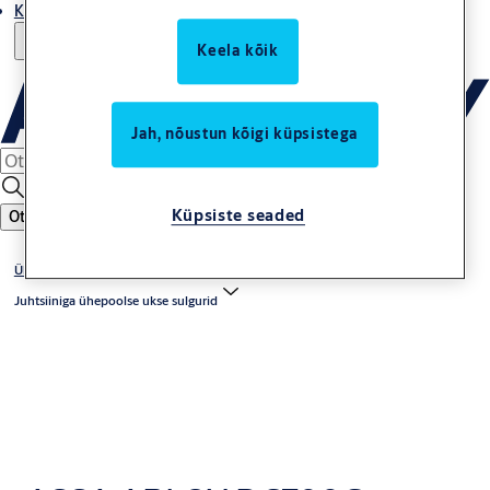
Kust osta
Keela kõik
Jah, nõustun kõigi küpsistega
Küpsiste seaded
Otsing
Üleval asuvad uksesulgurid
Juhtsiiniga ühepoolse ukse sulgurid