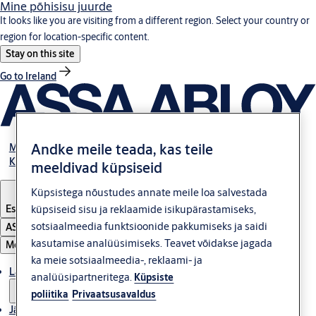
Mine põhisisu juurde
It looks like you are visiting from a different region. Select your country or
region for location-specific content.
Stay on this site
Go to Ireland
Andke meile teada, kas teile
Meist
Kontakt
meeldivad küpsiseid
Küpsistega nõustudes annate meile loa salvestada
Estonia
·
Eesti
küpsiseid sisu ja reklaamide isikupärastamiseks,
sotsiaalmeedia funktsioonide pakkumiseks ja saidi
ASSA ABLOY Group
kasutamise analüüsimiseks. Teavet võidakse jagada
Menüü
ka meie sotsiaalmeedia-, reklaami- ja
Lahendused
analüüsipartneritega.
Küpsiste
poliitika
Privaatsusavaldus
Jätkusuutlikkus