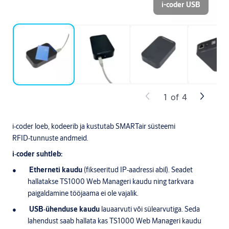
i-coder USB
1
of
4
i‑coder loeb, kodeerib ja kustutab SMARTair süsteemi
RFID‑tunnuste andmeid.
i‑coder suhtleb:
Etherneti kaudu
(fikseeritud IP‑aadressi abil). Seadet
hallatakse TS1000 Web Manageri kaudu ning tarkvara
paigaldamine tööjaama ei ole vajalik.
USB‑ühenduse kaudu
lauaarvuti või sülearvutiga. Seda
lahendust saab hallata kas TS1000 Web Manageri kaudu