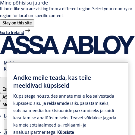
Mine põhisisu juurde
It looks like you are visiting from a different region. Select your country or
region for location-specific content.
Stay on this site
Go to Ireland
Meist
Kontakt
Andke meile teada, kas teile
meeldivad küpsiseid
Estonia
·
Eesti
Küpsistega nõustudes annate meile loa salvestada
ASSA ABLOY Group
küpsiseid sisu ja reklaamide isikupärastamiseks,
Menüü
sotsiaalmeedia funktsioonide pakkumiseks ja saidi
Lahendused
kasutamise analüüsimiseks. Teavet võidakse jagada
ka meie sotsiaalmeedia-, reklaami- ja
analüüsipartneritega.
Jätkusuutlikkus
Küpsiste