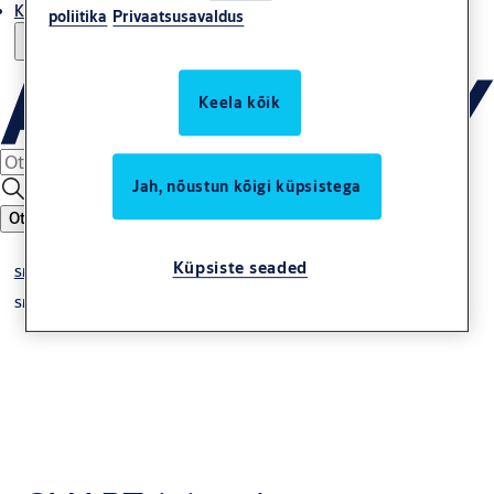
Kust osta
poliitika
Privaatsusavaldus
Keela kõik
Jah, nõustun kõigi küpsistega
Otsing
Küpsiste seaded
SMARTair
SMARTair management