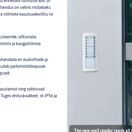
su erinevate tunnuste abil, sh
ahendus on valmis mobiilseks
te võtmete kasutuselevõttu nii
süsteemile, sõltumata
htimist ja kaugjuhtimise
ohandada eri asukohtade ja
uudab parkimistõkkepuule
uselt.
kasutamist ning sobituvad
Tugev ehituskvaliteet, sh IP56 ja
 vähem energiat kui varasemad
The new wall reader reads all t