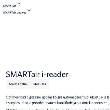
SMARTair
SMARTair devices
SMARTair i-reader
Access Control
SMARTair
Optimeeritud digitaalne ligipääs kõigile automatiseeritud lukustus- ja l
sissepääsudest ja pöördväravatest kuni liftide ja parkimislahendusteni,