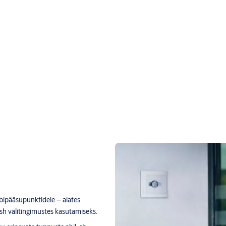
äbipääsupunktidele – alates
 sh välitingimustes kasutamiseks.