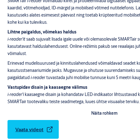
SMARTair
i‑reader
võimaldab kiiret ja probleemivaba digitaalset ligipää
kaardid, võtmehoidjad, ID‑märgid ja mobiilsed võtmed nutitelefonis. L
kasutuseks alates esimesest päevast ning toetab krüpteeritud mobiilse
kohe kui ka tulevikus.
Lihtne paigaldus, võimekas haldus
i‑reader'it
saab sujuvalt lisada igale uuele või olemasolevale SMARTair 
kasutatavast halduslahendusest. Online‑režiimis pakub see reaalajas ju
võimalust.
Erinevad mudelisuurused ja kinnituslahendused võimaldavad seadet k
kasutusstsenaariumide jaoks. Mugavuse ja ohutuse suurendamiseks s
paigaldatud
i‑reader
tuvastada juhi mobiilse tunnuse kuni 5 meetri kaug
Vastupidav disain ja kaasaegne välimus
i‑reader'
i kaasaegne disain ja kohandatav LED‑indikaator lihtsustavad 
SMARTair tootevaliku teiste seadmetega, luues ühtse visuaalse terviku. 
IK09 sertifikaadid, vähendab hooldusvajadust.
Näita rohkem
Kasvavat jätkusuutlikkuse tähtsust arvestades tarbib
i‑reader
kuni 70%
mudelid.
Vaata videot