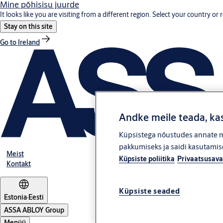
Mine põhisisu juurde
It looks like you are visiting from a different region. Select your country or 
Stay on this site
Go to Ireland
Andke meile teada, kas
Küpsistega nõustudes annate me
pakkumiseks ja saidi kasutamise
Meist
Küpsiste poliitika
Privaatsusava
Kontakt
Küpsiste seaded
Estonia
·
Eesti
ASSA ABLOY Group
Menüü