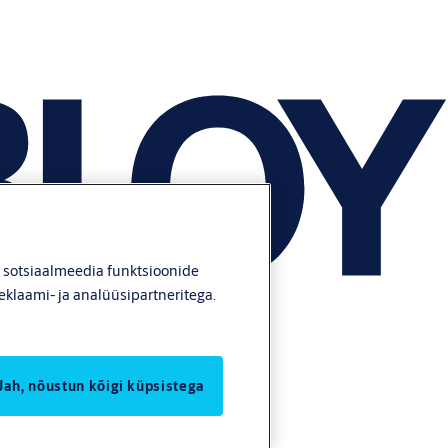
, sotsiaalmeedia funktsioonide
eklaami- ja analüüsipartneritega.
Jah, nõustun kõigi küpsistega