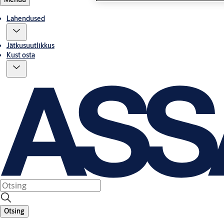
Lahendused
Jätkusuutlikkus
Kust osta
Otsing