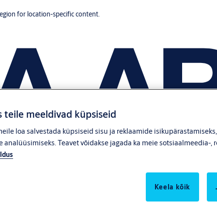
region for location-specific content.
 teile meeldivad küpsiseid
ile loa salvestada küpsiseid sisu ja reklaamide isikupärastamiseks
 analüüsimiseks. Teavet võidakse jagada ka meie sotsiaalmeedia-, r
ldus
Keela kõik