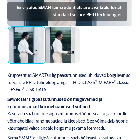
Encrypted SMARTair credentials are available for all
standard secure RFID technologies
Krüpteeritud SMARTair ligipääsutunnused ühilduvad kõigi levinud
®
®
turvaliste RFID‑tehnoloogiatega — HID iCLASS
, MIFARE
Classic,
®
DESFire
ja SKIDATA.
SMARTair ligipääsutunnused on mugavamad ja
kulutõhusamad kui mehaanilised võtmed.
Kasutada saab mitmesugused tunnusetüüpe, sealhulgas kaardid,
võtmehoidjad, randmepaelad ja kleebised. See võimaldab hoone
kasutajatel valida endale kõige mugavama formaadi.
Sama SMARTair ligipääsutunnust saab hõlpsasti kasutada ka