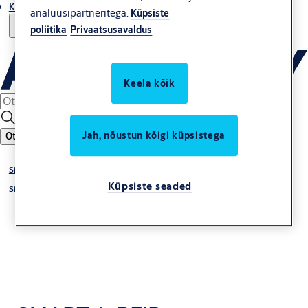
Kust osta
analüüsipartneritega.
Küpsiste
poliitika
Privaatsusavaldus
Keela kõik
Jah, nõustun kõigi küpsistega
Otsing
SMARTair
Küpsiste seaded
SMARTair credentials