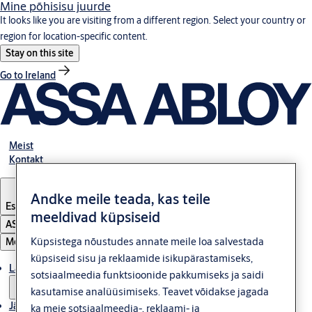
Mine põhisisu juurde
It looks like you are visiting from a different region. Select your country or
region for location-specific content.
Stay on this site
Go to Ireland
Meist
Kontakt
Andke meile teada, kas teile
Estonia
·
Eesti
meeldivad küpsiseid
ASSA ABLOY Group
Küpsistega nõustudes annate meile loa salvestada
Menüü
küpsiseid sisu ja reklaamide isikupärastamiseks,
Lahendused
sotsiaalmeedia funktsioonide pakkumiseks ja saidi
kasutamise analüüsimiseks. Teavet võidakse jagada
Jätkusuutlikkus
ka meie sotsiaalmeedia-, reklaami- ja