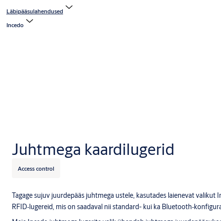
Läbipääsulahendused
Incedo
Juhtmega kaardilugerid
Access control
Tagage sujuv juurdepääs juhtmega ustele, kasutades laienevat valikut
RFID‑lugereid, mis on saadaval nii standard- kui ka Bluetooth‑konfigur