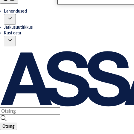
Lahendused
Jätkusuutlikkus
Kust osta
Otsing