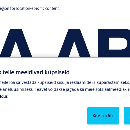
region for location-specific content.
 teile meeldivad küpsiseid
ile loa salvestada küpsiseid sisu ja reklaamide isikupärastamiseks
 analüüsimiseks. Teavet võidakse jagada ka meie sotsiaalmeedia-, r
ldus
Keela kõik