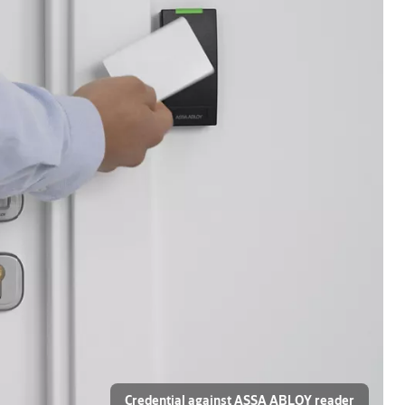
Credential against ASSA ABLOY reader