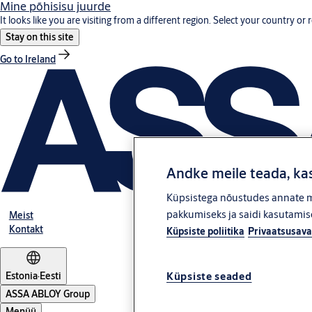
Mine põhisisu juurde
It looks like you are visiting from a different region. Select your country or 
Stay on this site
Go to Ireland
Andke meile teada, kas
Küpsistega nõustudes annate me
pakkumiseks ja saidi kasutamise
Meist
Kontakt
Küpsiste poliitika
Privaatsusava
Estonia
·
Eesti
Küpsiste seaded
ASSA ABLOY Group
Menüü