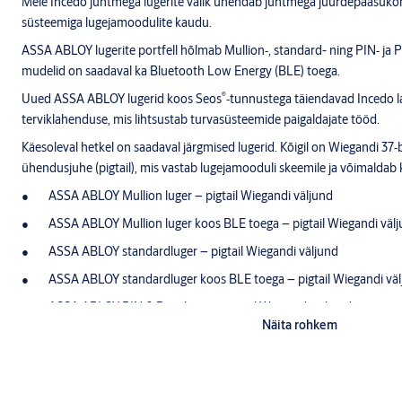
Meie Incedo juhtmega lugerite valik ühendab juhtmega juurdepääsukon
süsteemiga lugejamoodulite kaudu.
ASSA ABLOY lugerite portfell hõlmab Mullion‑, standard- ning PIN‑ ja P
mudelid on saadaval ka Bluetooth Low Energy (BLE) toega.
®
Uued ASSA ABLOY lugerid koos Seos
‑tunnustega täiendavad Incedo l
terviklahenduse, mis lihtsustab turvasüsteemide paigaldajate tööd.
Käesoleval hetkel on saadaval järgmised lugerid. Kõigil on Wiegandi 37‑
ühendusjuhe (pigtail), mis vastab lugejamooduli skeemile ja võimaldab ki
ASSA ABLOY Mullion luger – pigtail Wiegandi väljund
ASSA ABLOY Mullion luger koos BLE toega – pigtail Wiegandi väl
ASSA ABLOY standardluger – pigtail Wiegandi väljund
ASSA ABLOY standardluger koos BLE toega – pigtail Wiegandi vä
ASSA ABLOY PIN & Prox luger – pigtail Wiegandi väljund
Näita rohkem
ASSA ABLOY PIN & Prox luger koos BLE toega – pigtail Wiegandi 