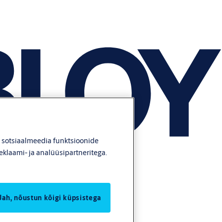
, sotsiaalmeedia funktsioonide
eklaami- ja analüüsipartneritega.
Jah, nõustun kõigi küpsistega