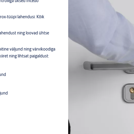
trolliga uksed Incedo
rox‑tüüpi lahendusi. Kõik
ahendust ning loovad ühtse
bitine väljund ning värvikoodiga
iret ning lihtsat paigaldust:
jund
ljund
väljund