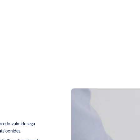
 Incedo‑valmidusega
atsioonides.