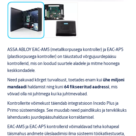
ASSA ABLOY EAC-AM5 (metallkorpusega kontroller) ja EAC-AP5
(plastkorpusega kontroller) on täiustatud võrgujuurdepääsu
kontrollerid, mis on loodud suurtele aladele ja mitme hoonega
keskkondadele.
Need pakuvad kõrget turvalisust, toetades enam kui
ühe miljoni
mandaadi
haldamist ning kuni
64 fikseeritud aadressi
, mis
võivad olla nii juhtmega kui ka juhtmevabad.
Kontrollerite võimekust täiendab integratsioon Incedo Plus ja
Primo süsteemidega. See muudab need paindlikuks ja terviklikuks
lahenduseks juurdepääsuhalduse korraldamisel.
EAC-AM5 ja EAC-AP5 kontrollerid võimaldavad teha kohapeal
täismahus andmete üleslaadimisi ilma süsteemi töökatkestuseta,