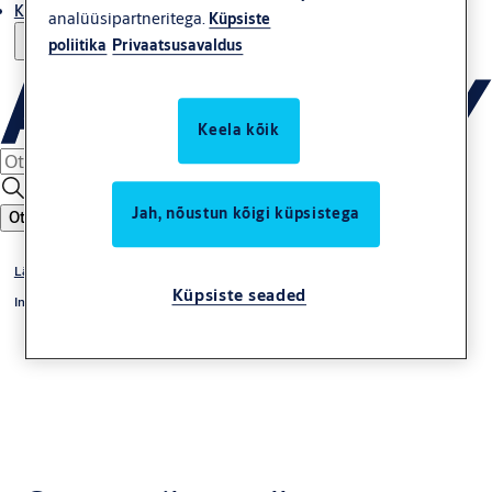
Kust osta
analüüsipartneritega.
Küpsiste
poliitika
Privaatsusavaldus
Keela kõik
Jah, nõustun kõigi küpsistega
Otsing
Läbipääsulahendused
Küpsiste seaded
Incedo