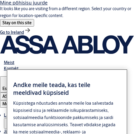
Mine põhisisu juurde
It looks like you are visiting from a different region. Select your country or
region for location-specific content.
Stay on this site
Go to Ireland
Meist
Kontakt
Andke meile teada, kas teile
Estonia
·
Eesti
meeldivad küpsiseid
ASSA ABLOY Group
Küpsistega nõustudes annate meile loa salvestada
Menüü
küpsiseid sisu ja reklaamide isikupärastamiseks,
Lahendused
sotsiaalmeedia funktsioonide pakkumiseks ja saidi
kasutamise analüüsimiseks. Teavet võidakse jagada
Jätkusuutlikkus
ka meie sotsiaalmeedia-, reklaami- ja