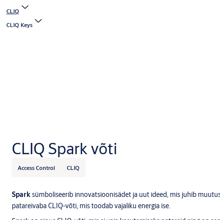
CLIQ
CLIQ Keys
CLIQ Spark võti
Access Control
CLIQ
Spark
sümboliseerib innovatsioonisädet ja uut ideed, mis juhib muutus
patareivaba CLIQ-võti, mis toodab vajaliku energia ise.