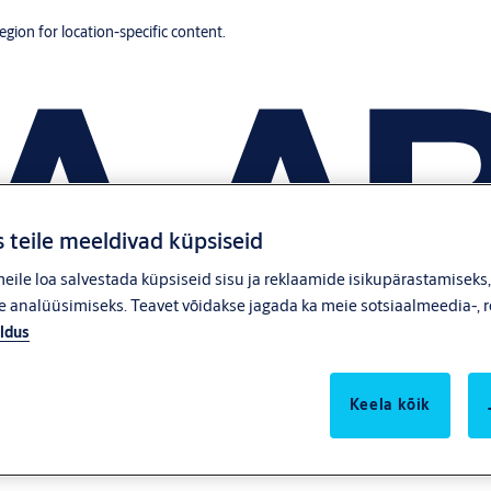
region for location-specific content.
 teile meeldivad küpsiseid
ile loa salvestada küpsiseid sisu ja reklaamide isikupärastamiseks
 analüüsimiseks. Teavet võidakse jagada ka meie sotsiaalmeedia-, r
ldus
Keela kõik