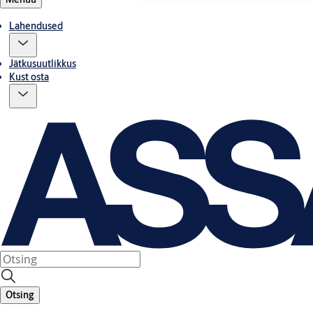
Lahendused
Jätkusuutlikkus
Kust osta
Otsing