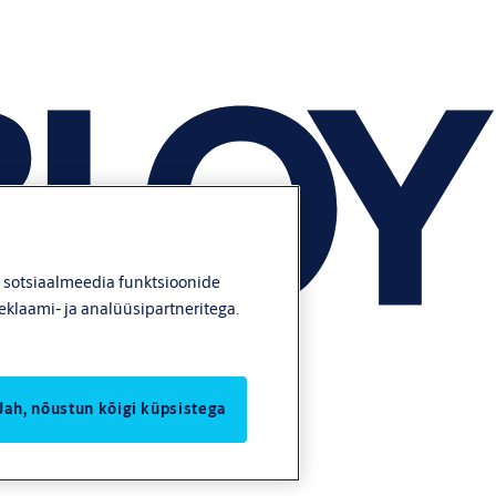
, sotsiaalmeedia funktsioonide
eklaami- ja analüüsipartneritega.
Jah, nõustun kõigi küpsistega