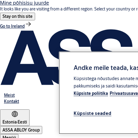
Mine põhisisu juurde
It looks like you are visiting from a different region. Select your country or 
Stay on this site
Go to Ireland
Andke meile teada, kas
Küpsistega nõustudes annate me
pakkumiseks ja saidi kasutamise
Küpsiste poliitika
Privaatsusava
Meist
Kontakt
Küpsiste seaded
Estonia
·
Eesti
ASSA ABLOY Group
Menüü