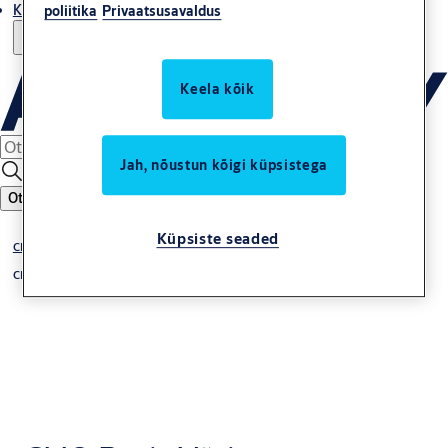
Kust osta
poliitika
Privaatsusavaldus
Keela kõik
Jah, nõustun kõigi küpsistega
Otsing
Küpsiste seaded
CLIQ
CLIQ Keys