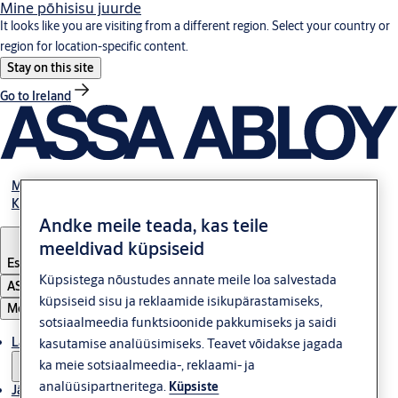
Mine põhisisu juurde
It looks like you are visiting from a different region. Select your country or
region for location-specific content.
Stay on this site
Go to Ireland
Meist
Kontakt
Andke meile teada, kas teile
meeldivad küpsiseid
Estonia
·
Eesti
Küpsistega nõustudes annate meile loa salvestada
ASSA ABLOY Group
küpsiseid sisu ja reklaamide isikupärastamiseks,
Menüü
sotsiaalmeedia funktsioonide pakkumiseks ja saidi
Lahendused
kasutamise analüüsimiseks. Teavet võidakse jagada
ka meie sotsiaalmeedia-, reklaami- ja
analüüsipartneritega.
Küpsiste
Jätkusuutlikkus