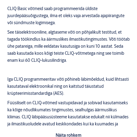
CLIQ Basic võtmeid saab programmeerida üldiste
juurdepääsuõigustega, ilma et oleks vaja arvestada ajapiirangute
või sündmuste logimisega.
See täiselektrooniline, algtaseme võti on põhjalikult testitud, et
tagada töökindlus ka äärmuslikes ilmastikutingimustes. Võti töötab
ühe patareiga, mille eeldatav kasutusiga on kuni 10 aastat. Seda
saab kasutada koos kõigi teiste CLIQ-võtmetega ning see toimib
enam kui 60 CLIQ-lukusilindriga.
Iga CLIQ programmeeritav võti põhineb läbimõeldud, kuid lihtsasti
kasutataval elektroonikal ning on kaitstud täiustatud
krüpteerimisstandardiga (AES).
Füüsiliselt on CLIQ‑võtmed vastupidavad ja sobivad kasutamiseks
ka kõige nõudlikumates tingimustes, sealhulgas äärmuslikus
kliimas. CLIQ läbipääsusüsteeme kasutatakse edukalt nii külmades
ja ilmastikuoludele avatud keskkondades kui ka kuumades ja
tolmustes tingimustes. CLIQ‑võtmed vastavad rahvusvahelisele
Näita rohkem