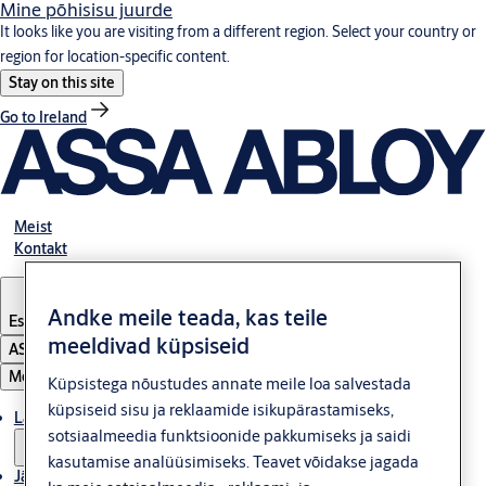
Mine põhisisu juurde
It looks like you are visiting from a different region. Select your country or
region for location-specific content.
Stay on this site
Go to Ireland
Meist
Kontakt
Andke meile teada, kas teile
Estonia
·
Eesti
meeldivad küpsiseid
ASSA ABLOY Group
Menüü
Küpsistega nõustudes annate meile loa salvestada
küpsiseid sisu ja reklaamide isikupärastamiseks,
Lahendused
sotsiaalmeedia funktsioonide pakkumiseks ja saidi
kasutamise analüüsimiseks. Teavet võidakse jagada
Jätkusuutlikkus