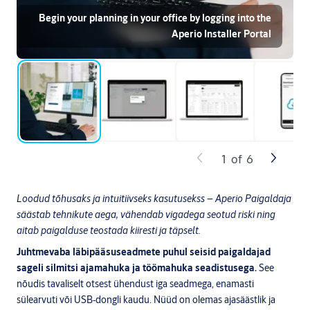
Begin your planning in your office by logging into the
Aperio Installer Portal
1
of
6
Loodud tõhusaks ja intuitiivseks kasutusekss – Aperio Paigaldaja
säästab tehnikute aega, vähendab vigadega seotud riski ning
aitab paigalduse teostada kiiresti ja täpselt.
Juhtmevaba läbipääsuseadmete puhul seisid paigaldajad
sageli silmitsi ajamahuka ja töömahuka seadistusega.
See
nõudis tavaliselt otsest ühendust iga seadmega, enamasti
sülearvuti või USB‑dongli kaudu. Nüüd on olemas ajasäästlik ja