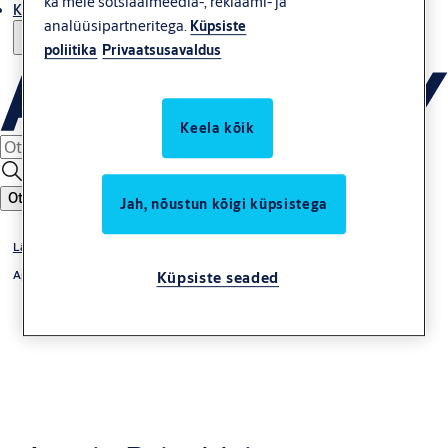
ka meie sotsiaalmeedia-, reklaami- ja
Kust osta
analüüsipartneritega.
Küpsiste
poliitika
Privaatsusavaldus
Keela kõik
Otsing
Jah, nõustun kõigi küpsistega
Läbipääsulahendused
Aperio
Küpsiste seaded