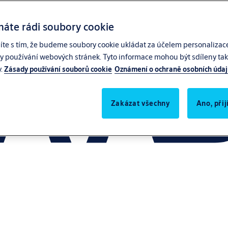
máte rádi soubory cookie
síte s tím, že budeme soubory cookie ukládat za účelem personalizac
zy používání webových stránek. Tyto informace mohou být sdíleny také
y.
Zásady používání souborů cookie
Oznámení o ochraně osobních úda
Zakázat všechny
Ano, při