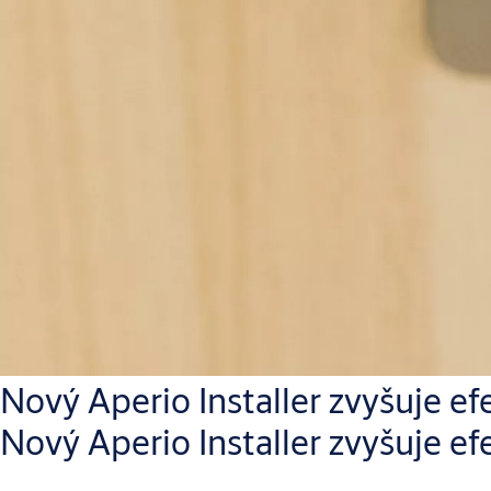
Nový Aperio Installer zvyšuje efe
Nový Aperio Installer zvyšuje efe