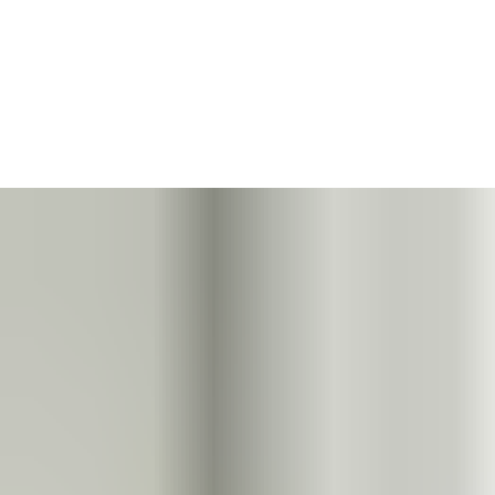
Dříve instalatéři při nastavování
bezdrátových přístupových za
zařízením – nejčastěji prostřednictvím notebooku nebo USB don
Nyní je tu však
časově úsporné a pohodlné řešení: Aperio Inst
Naplánujte vše u svého stolu a poté vezměte telefon ke dveřím.