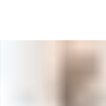
 To obvykle vyžadovalo přímou interakci s každým jednotlivým
šímu a bezproblémovému zprovoznění.