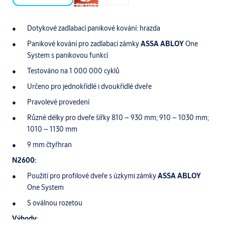
Dotykové zadlabací panikové kování: hrazda
Panikové kování pro zadlabací zámky
ASSA ABLOY
One
System s panikovou funkcí
Testováno na 1 000 000 cyklů
Určeno pro jednokřídlé i dvoukřídlé dveře
Pravolevé provedení
Různé délky pro dveře šířky 810 – 930 mm; 910 – 1030 mm;
1010 – 1130 mm
9 mm čtyřhran
N2600:
Použití pro profilové dveře s úzkymi zámky
ASSA ABLOY
One System
S oválnou rozetou
Výhody: