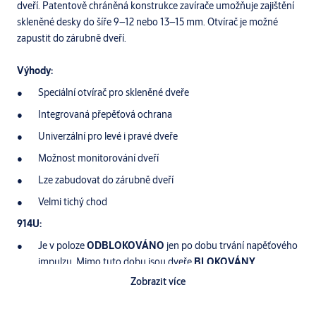
dveří. Patentově chráněná konstrukce zavírače umožňuje zajištění
skleněné desky do šíře 9–12 nebo 13–15 mm. Otvírač je možné
zapustit do zárubně dveří.
Výhody:
Speciální otvírač pro skleněné dveře
Integrovaná přepěťová ochrana
Univerzální pro levé i pravé dveře
Možnost monitorování dveří
Lze zabudovat do zárubně dveří
Velmi tichý chod
914U:
Je v poloze
ODBLOKOVÁNO
jen po dobu trvání napěťového
impulzu. Mimo tuto dobu jsou dveře
BLOKOVÁNY
Zobrazit více
914UR:
El. otvírač je navíc vybaven mikrospínačem se svorkovnicí,