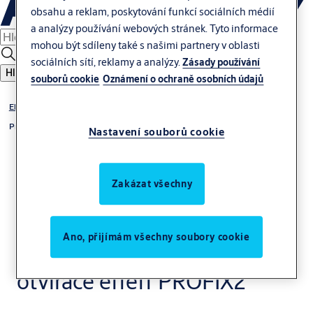
obsahu a reklam, poskytování funkcí sociálních médií
a analýzy používání webových stránek. Tyto informace
mohou být sdíleny také s našimi partnery v oblasti
sociálních sítí, reklamy a analýzy.
Zásady používání
Hledat
souborů cookie
Oznámení o ochraně osobních údajů
Elektrické otvírače
Příslušenství k elektrickým otvíračům
Nastavení souborů cookie
Zakázat všechny
Ano, přijímám všechny soubory cookie
Montážní lišty pro el.
otvírače effeff PROFIX2