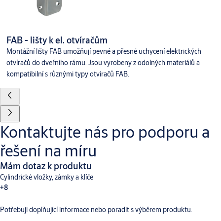
FAB - lišty k el. otvíračům
Montážní lišty FAB umožňují pevné a přesné uchycení elektrických
otvíračů do dveřního rámu. Jsou vyrobeny z odolných materiálů a
kompatibilní s různými typy otvíračů FAB.
Kontaktujte nás pro podporu a
řešení na míru
Mám dotaz k produktu
Cylindrické vložky, zámky a klíče
+8
Potřebuji doplňující informace nebo poradit s výběrem produktu.
Dveřní vybavení
Aperio
Digitální a přístupové systémy
CLIQ