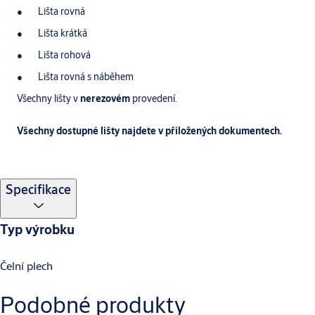
Lišta rovná
Lišta krátká
Lišta rohová
Lišta rovná s náběhem
Všechny lišty v
nerezovém
provedení.
Všechny dostupné lišty najdete v přiložených dokumentech.
Specifikace
Typ výrobku
Čelní plech
Podobné produkty