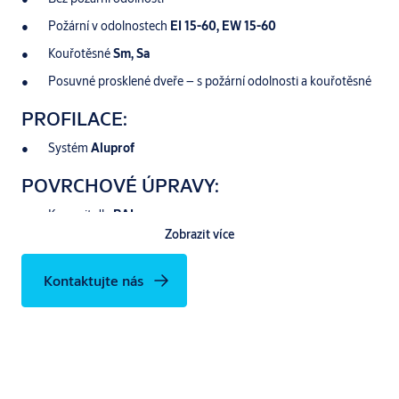
Požární v odolnostech
EI 15-60, EW 15-60
Kouřotěsné
Sm, Sa
Posuvné prosklené dveře – s požární odolnosti a kouřotěsné
PROFILACE:
Systém
Aluprof
POVRCHOVÉ ÚPRAVY:
Komaxit dle
RAL
Zobrazit více
Dřevodekory dle vzorníku
Aluprof
Elox
Kontaktujte nás