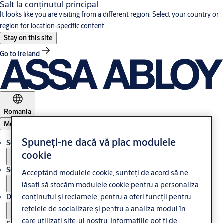
Salt la conţinutul principal
It looks like you are visiting from a different region. Select your country or
region for location-specific content.
Stay on this site
Go to Ireland
Romania
Meniul
Spuneți-ne dacă vă plac modulele
Soluții
cookie
Service
Acceptând modulele cookie, sunteți de acord să ne
lăsați să stocăm modulele cookie pentru a personaliza
conținutul și reclamele, pentru a oferi funcții pentru
Despre ASSA ABLOY
rețelele de socializare și pentru a analiza modul în
care utilizați site-ul nostru. Informațiile pot fi de