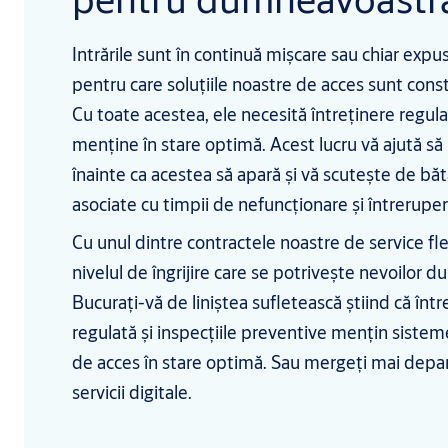
Intrările sunt în continuă mișcare sau chiar expu
pentru care soluțiile noastre de acces sunt const
Cu toate acestea, ele necesită întreținere regul
menține în stare optimă. Acest lucru vă ajută s
înainte ca acestea să apară și vă scutește de bătă
asociate cu timpii de nefuncționare și întreruper
Cu unul dintre contractele noastre de service fle
nivelul de îngrijire care se potrivește nevoilor 
Bucurați-vă de liniștea sufletească știind că înt
regulată și inspecțiile preventive mențin sist
de acces în stare optimă. Sau mergeți mai depar
servicii digitale.