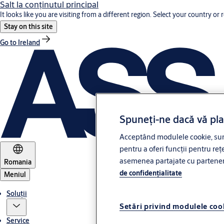
Salt la conţinutul principal
It looks like you are visiting from a different region. Select your country or 
Stay on this site
Go to Ireland
Spuneți-ne dacă vă pl
Acceptând modulele cookie, sunt
pentru a oferi funcții pentru rețe
asemenea partajate cu partenerii 
Romania
de confidenţialitate
Meniul
Soluții
Setări privind modulele coo
Service