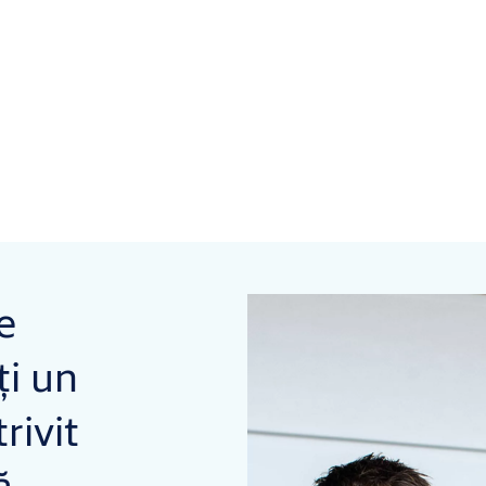
e
ți un
rivit
ă