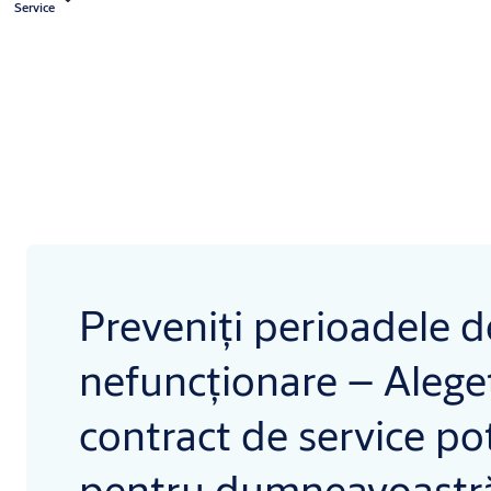
Service
Preveniți perioadele d
nefuncționare – Alege
contract de service pot
pentru dumneavoastr