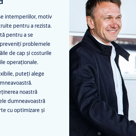
se intemperiilor, motiv
ruite pentru a rezista.
ată pentru a se
ă preveniți problemele
ile de cap și costurile
ile operaționale.
xibile, puteți alege
dumneavoastră.
reținerea noastră
emele dumneavoastră
te cu optimizare și