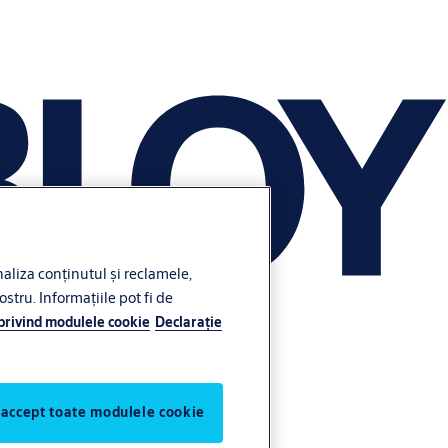
liza conținutul și reclamele,
ostru. Informațiile pot fi de
 privind modulele cookie
Declaraţie
 accept toate modulele cookie