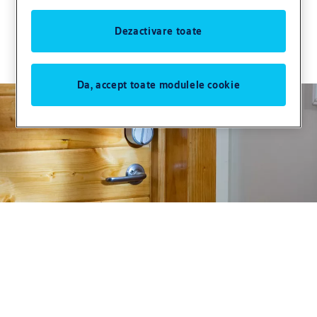
Creăm un mediu sigur pentru familia
dumneavoastră folosind cele mai noi tehnologii,
Dezactivare toate
cum ar fi încuietori electromecanice, chei digitale și
acces mobil.
Da, accept toate modulele cookie