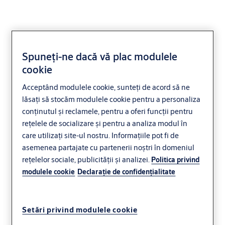
Spuneți-ne dacă vă plac modulele
Experimentați
cookie
securitatea casei cu
Acceptând modulele cookie, sunteți de acord să ne
lăsați să stocăm modulele cookie pentru a personaliza
soluții rezidențiale
conținutul și reclamele, pentru a oferi funcții pentru
rețelele de socializare și pentru a analiza modul în
inteligente
care utilizați site-ul nostru. Informațiile pot fi de
asemenea partajate cu partenerii noștri în domeniul
Ușile noastre de securitate, încuietorile inteligente
rețelelor sociale, publicității și analizei.
Politica privind
și sistemele moderne de acces oferă soluții fiabile
modulele cookie
Declaraţie de confidenţialitate
pentru protecția locuinței. Acestea asigură că doar
persoanele autorizate pot intra în casa
Setări privind modulele cookie
dumneavoastră – ținând oaspeții nedoriți afară.