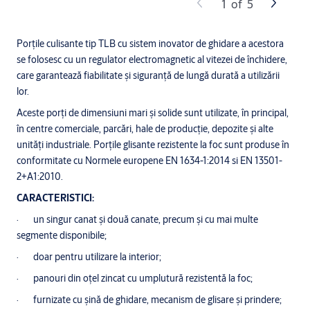
1
of
5
Porțile culisante tip TLB cu sistem inovator de ghidare a acestora
se folosesc cu un regulator electromagnetic al vitezei de închidere,
care garantează fiabilitate și siguranță de lungă durată a utilizării
lor.
Aceste porți de dimensiuni mari și solide sunt utilizate, în principal,
în centre comerciale, parcări, hale de producție, depozite și alte
unități industriale. Porțile glisante rezistente la foc sunt produse în
conformitate cu Normele europene EN 1634-1:2014 si EN 13501-
2+A1:2010.
CARACTERISTICI:
· un singur canat și două canate, precum și cu mai multe
segmente disponibile;
· doar pentru utilizare la interior;
· panouri din oțel zincat cu umplutură rezistentă la foc;
· furnizate cu șină de ghidare, mecanism de glisare și prindere;