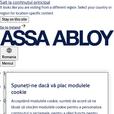
Salt la conţinutul principal
It looks like you are visiting from a different region. Select your country or
region for location-specific content.
Stay on this site
Go to Ireland
Romania
Meniul
Soluții
Spuneți-ne dacă vă plac modulele
Service
cookie
Despre ASSA ABLOY
Acceptând modulele cookie, sunteți de acord să ne
lăsați să stocăm modulele cookie pentru a personaliza
conținutul și reclamele, pentru a oferi funcții pentru