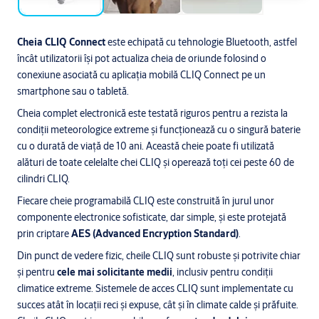
Cheia CLIQ Connect
este echipată cu tehnologie Bluetooth, astfel
încât utilizatorii își pot actualiza cheia de oriunde folosind o
conexiune asociată cu aplicația mobilă CLIQ Connect pe un
smartphone sau o tabletă.
Cheia complet electronică este testată riguros pentru a rezista la
condiții meteorologice extreme și funcționează cu o singură baterie
cu o durată de viață de 10 ani. Această cheie poate fi utilizată
alături de toate celelalte chei CLIQ și operează toți cei peste 60 de
cilindri CLIQ.
Fiecare cheie programabilă CLIQ este construită în jurul unor
componente electronice sofisticate, dar simple, și este protejată
prin criptare
AES (Advanced Encryption Standard)
.
Din punct de vedere fizic, cheile CLIQ sunt robuste și potrivite chiar
și pentru
cele mai solicitante medii
, inclusiv pentru condiții
climatice extreme. Sistemele de acces CLIQ sunt implementate cu
succes atât în ​​locații reci și expuse, cât și în climate calde și prăfuite.