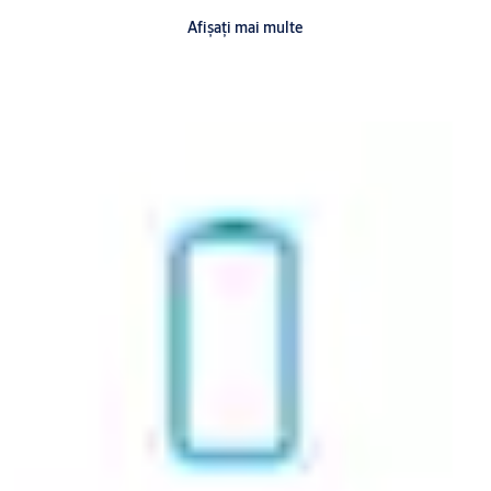
Cheile CLIQ sunt impermeabile conform
standardului
Afişaţi mai multe
internațional IP67
.
Uzabilitatea
este o altă preocupare principală atunci când
proiectăm o cheie CLIQ. Componentele electronice ale cheii sunt
gestionate de un procesor rapid. O baterie din interiorul cheii
alimentează atât cheia în sine, cât și, la introducere, încuietoarea
electronică CLIQ. Este ușor pentru o persoană nespecialistă să
schimbe bateria standard a cheii, care are o durată de viață tipică
de 10 ani.