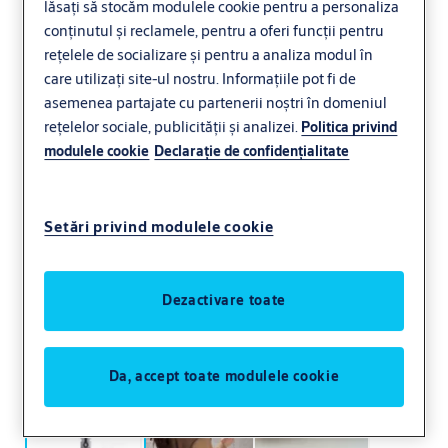
lăsați să stocăm modulele cookie pentru a personaliza
Control acces
conținutul și reclamele, pentru a oferi funcții pentru
rețelele de socializare și pentru a analiza modul în
care utilizați site-ul nostru. Informațiile pot fi de
asemenea partajate cu partenerii noștri în domeniul
rețelelor sociale, publicității și analizei.
Politica privind
modulele cookie
Declaraţie de confidenţialitate
Setări privind modulele cookie
Dezactivare toate
Cheie CLIQ Connect
Da, accept toate modulele cookie