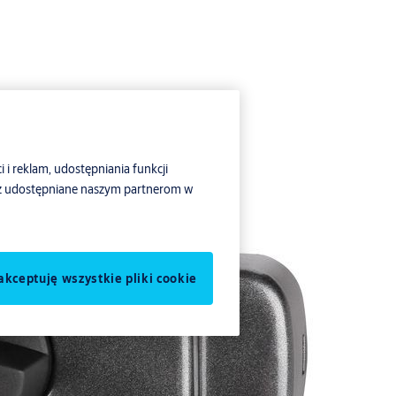
i i reklam, udostępniania funkcji
ież udostępniane naszym partnerom w
akceptuję wszystkie pliki cookie