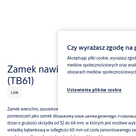
Czy wyrażasz zgodę na p
Akceptując pliki cookie, wyrażasz zgod
mediów społecznościowych oraz anali
Zamek nawierzchniowy 60m
obszarach mediów społecznościowych, 
(TB61)
Ustawienia plików cookie
LOB
Zamek wierzchni, zasuwkowy, jednobębenkowy TB61 przeznaczony jes
pomieszczeń jako zamek dodatkowy obok zamka głównego. Przeznaczo
drzwi o grubości skrzydła od 32 do 64 mm, w których jest możliwe w
wkładkę bębenkową w odległości 60 mm od czoła zamontowanego zacz