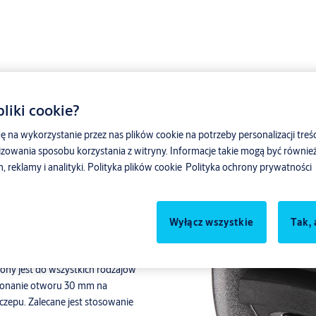
liki cookie?
ę na wykorzystanie przez nas plików cookie na potrzeby personalizacji treśc
zowania sposobu korzystania z witryny. Informacje takie mogą być równ
m LOB
reklamy i analityki.
Polityka plików cookie
Polityka ochrony prywatności
Wyłącz wszystkie
Tak, 
t do zabezpieczania
ny jest do wszystkich rodzajów
ykonanie otworu 30 mm na
epu. Zalecane jest stosowanie