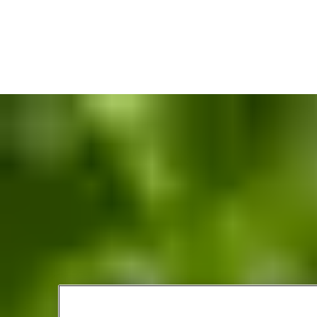
jednorazowa usługa telefonicznej pomocy w programowaniu
zamków - 50 zł (+VAT),
jednorazowa usługa zdalnego pulpitu (połączenie poprzez
program Teamviewer) - 100 zł (+VAT),
szkolenie pracowników recepcji - 990 zł (+VAT) + koszt
dojazdu.
Zamówienie usług:
Mechatronika.Serwis@assaabloy.com