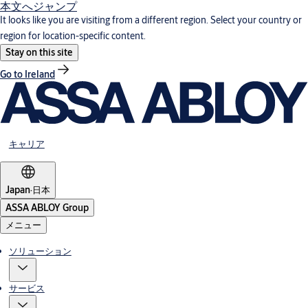
本文へジャンプ
It looks like you are visiting from a different region. Select your country or
region for location-specific content.
Stay on this site
Go to Ireland
キャリア
Japan
·
日本
ASSA ABLOY Group
メニュー
ソリューション
サービス