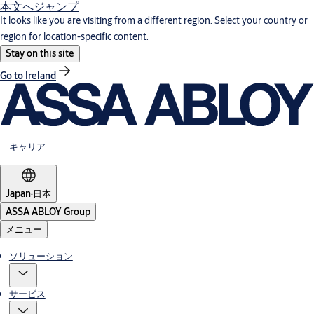
本文へジャンプ
It looks like you are visiting from a different region. Select your country or
region for location-specific content.
Stay on this site
Go to Ireland
キャリア
Japan
·
日本
ASSA ABLOY Group
メニュー
ソリューション
サービス