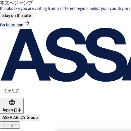
本文へジャンプ
It looks like you are visiting from a different region. Select your country or 
Stay on this site
Go to Ireland
キャリア
Japan
·
日本
ASSA ABLOY Group
メニュー