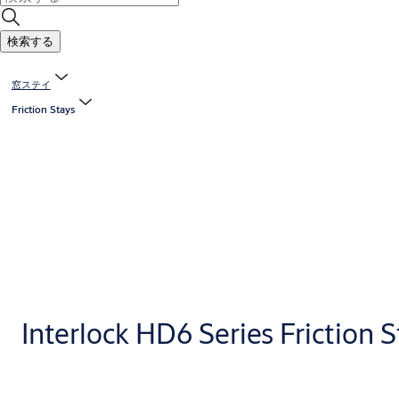
検索する
窓ステイ
Friction Stays
Interlock HD6 Series Friction 