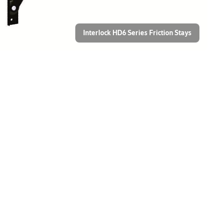
Interlock HD6 Series Friction Stays
Yale
窓製品