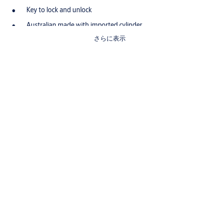
Key to lock and unlock
Australian made with imported cylinder
さらに表示
Options
Window Handle Accessories including wedges and screws are
available for purchase separately.
Specifications
Dimensions
Keying
5 disc wafer cylinder