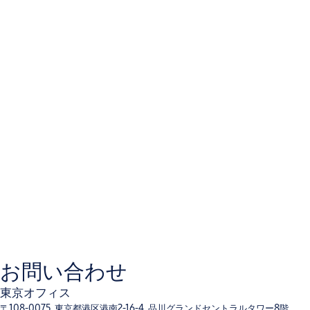
Two Whitco chrome plated keys
Can be key alike to other Whitco 5 disc products
Finishes
Standard Polyester powder coat finishes
Bright Gold 02
Satin Chrome 05
Bright Chrome 08
White 16
Black 17
Non Standard Finishes
お問い合わせ
Other finishes available on application.
東京オフィス
〒108-0075, 東京都港区港南2-16-4, 品川グランドセントラルタワー8階