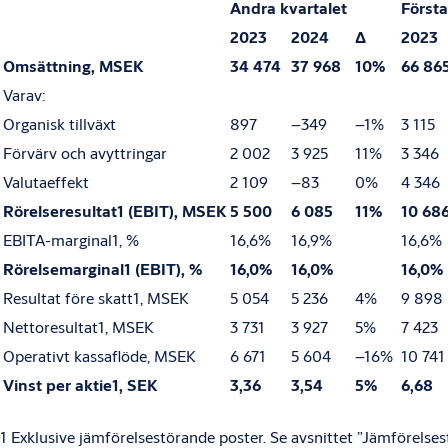
Andra kvartalet
Första
2023
2024
Δ
2023
Omsättning, MSEK
34 474
37 968
10%
66 86
Varav:
Organisk tillväxt
897
–349
–
1%
3 115
Förvärv och avyttringar
2 002
3 925
11
%
3 346
Valutaeffekt
2 109
–83
0
%
4 346
Rörelseresultat
1
(EBIT), MSEK
5 500
6 085
11%
10 68
EBITA-marginal
1
, %
16,6%
16,9%
16,6%
Rörelsemarginal
1
(EBIT), %
16,0%
16,0%
16,0%
Resultat före skatt
1
, MSEK
5 054
5 236
4%
9 898
Nettoresultat
1
, MSEK
3 731
3 927
5%
7 423
Operativt kassaflöde, MSEK
6 671
5 604
–
16%
10 741
Vinst per aktie
1
, SEK
3,36
3,54
5%
6,68
1
Exklusive jämförelsestörande poster. Se avsnittet ”Jämförelse