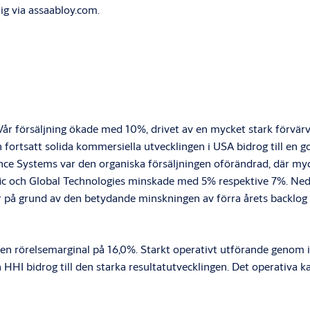
ig via
assaabloy.com
.
 Vår försäljning ökade med 10%, drivet av en mycket stark förvär
 fortsatt solida kommersiella
utvecklingen i USA bidrog till en g
e Systems var den organiska försäljningen oförändrad, där myck
ific och Global Technologies minskade med 5% respektive 7%. Nedg
år på grund av den betydande minskningen av förra årets backlog
en rörelsemarginal på 16,0%. Starkt operativt utförande genom
och HHI bidrog till den starka resultatutvecklingen. Det operativ