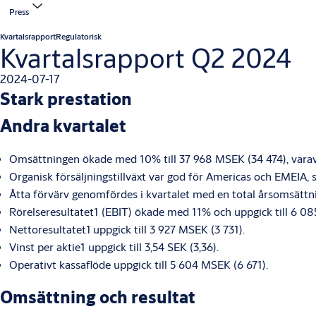
Press
Kvartalsrapport
Regulatorisk
Kvartalsrapport Q2 2024
2024-07-17
Stark prestation
Andra kvartalet
Omsättningen ökade med 10% till 37 968 MSEK (34 474), vara
Organisk försäljningstillväxt var god för Americas och EMEIA, 
Åtta förvärv genomfördes i kvartalet med en total årsomsättn
Rörelseresultatet
1
(EBIT) ökade med 11% och uppgick till 6 08
Nettoresultatet
1
uppgick till 3 927 MSEK (3 731).
Vinst per aktie
1
uppgick till 3,54 SEK (3,36).
Operativt kassaflöde uppgick till 5 604 MSEK (6 671).
Omsättning och resultat