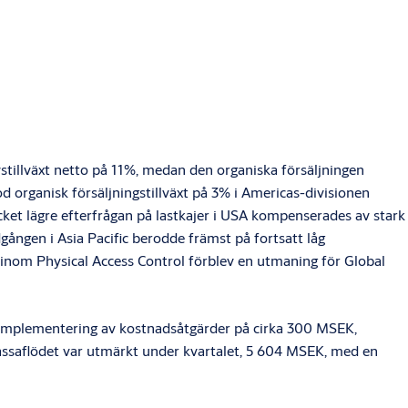
vstillväxt netto på 11%, medan den organiska försäljningen
od organisk försäljningstillväxt på 3% i Americas-divisionen
et lägre efterfrågan på lastkajer i USA kompenserades av stark
ången i Asia Pacific berodde främst på fortsatt låg
inom Physical Access Control förblev en utmaning för Global
 implementering av kostnadsåtgärder på cirka 300 MSEK,
a kassaflödet var utmärkt under kvartalet, 5 604 MSEK, med en