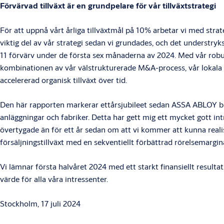
Förvärvad tillväxt är en grundpelare för vår tillväxtstrategi
För att uppnå vårt årliga tillväxtmål på 10% arbetar vi med strate
viktig del av vår strategi sedan vi grundades, och det understryks
11 förvärv under de första sex månaderna av 2024. Med vår robust
kombinationen av vår välstrukturerade M&A-process, vår lokala ku
accelererad organisk tillväxt över tid.
Den här rapporten markerar ettårsjubileet sedan ASSA ABLOY blev
anläggningar och fabriker. Detta har gett mig ett mycket gott in
övertygade än för ett år sedan om att vi kommer att kunna reali
försäljningstillväxt med en sekventiellt förbättrad rörelsemargi
Vi lämnar första halvåret 2024 med ett starkt finansiellt result
värde för alla våra intressenter.
Stockholm, 17 juli 2024