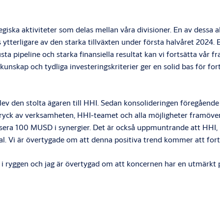
giska aktiviteter som delas mellan våra divisioner. En av dessa akt
 ytterligare av den starka tillväxten under första halvåret 2024. 
a pipeline och starka finansiella resultat kan vi fortsätta vår f
nskap och tydliga investeringskriterier ger en solid bas för for
 den stolta ägaren till HHI. Sedan konsolideringen föregående å
tryck av verksamheten, HHI-teamet och alla möjligheter framöver.
sera 100 MUSD i synergier. Det är också uppmuntrande att HHI, på
nal. Vi är övertygade om att denna positiva trend kommer att fort
at i ryggen och jag är övertygad om att koncernen har en utmärkt