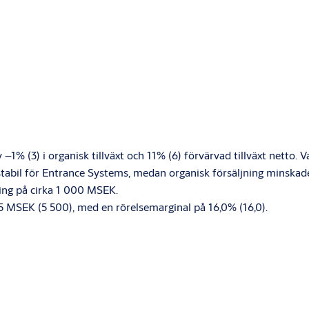
v
–
1% (3) i organisk tillväxt och 11% (6) förvärvad tillväxt nett
stabil för Entrance Systems, medan organisk försäljning minskade
ing på cirka 1 000 MSEK.
5 MSEK (5 500), med en rörelsemarginal på 16,0% (16,0).