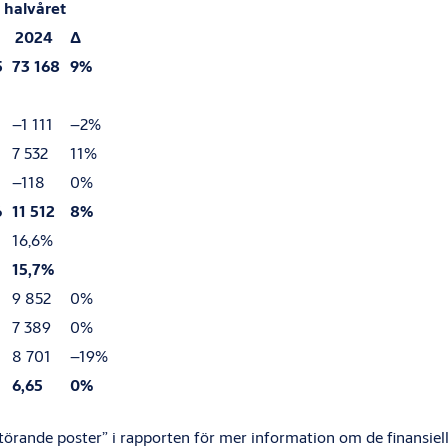
 halvåret
2024
Δ
5
73 168
9%
–
1 111
–
2%
7 532
11
%
–118
0
%
6
11 512
8%
16,6%
15,7%
9 852
0
%
7 389
0
%
8 701
–19
%
6,65
0
%
störande poster” i rapporten för mer information om de finansie