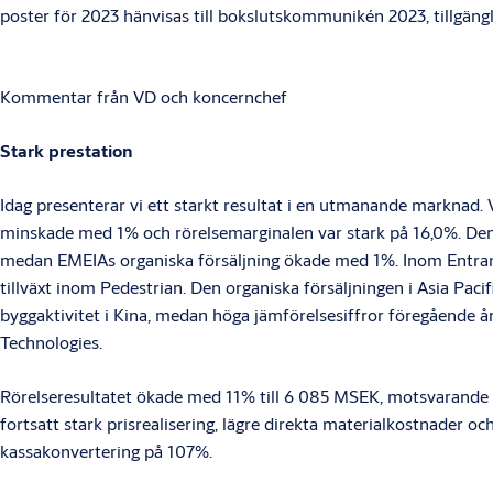
poster för 2023 hänvisas till bokslutskommunikén 2023, tillgängl
Kommentar från VD och koncernchef
Stark prestation
Idag presenterar vi ett starkt resultat i en utmanande marknad.
minskade med 1% och rörelsemarginalen var stark på 16,0%. Den
medan EMEIAs organiska försäljning ökade med 1%. Inom Entranc
tillväxt inom Pedestrian. Den organiska försäljningen i Asia Pac
byggaktivitet i Kina, medan höga jämförelsesiffror föregående 
Technologies.
Rörelseresultatet ökade med 11% till 6 085 MSEK, motsvarande 
fortsatt stark prisrealisering, lägre direkta materialkostnader 
kassakonvertering på 107%.