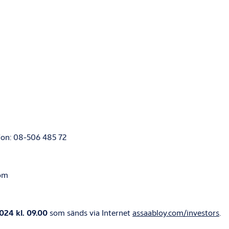
efon: 08-506 485 72
com
024 kl. 09.00
som sänds via Internet
assaabloy.com
/investors
.