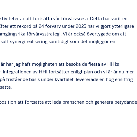
iviteter är att fortsätta vår förvärvsresa. Detta har varit en
Efter ett rekord på 24 förvärv under 2023 har vi gjort ytterligare
ramgångsrika förvärvsstrategi. Vi är också övertygade om att
tsatt synergirealisering samtidigt som det möjliggör en
r har jag haft möjligheten att besöka de flesta av HHI:s
 Integrationen av HHI fortsätter enligt plan och vi är ännu mer
 fristående basis under kvartalet, levererade en hög ensiffrig
sätta.
 position att fortsätta att leda branschen och generera betydande