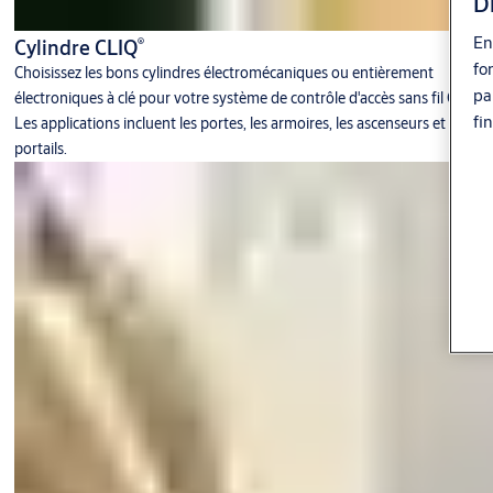
D
En
®
Cylindre CLIQ
fo
Choisissez les bons cylindres électromécaniques ou entièrement
pa
électroniques à clé pour votre système de contrôle d'accès sans fil CLIQ.
fi
Les applications incluent les portes, les armoires, les ascenseurs et les
portails.