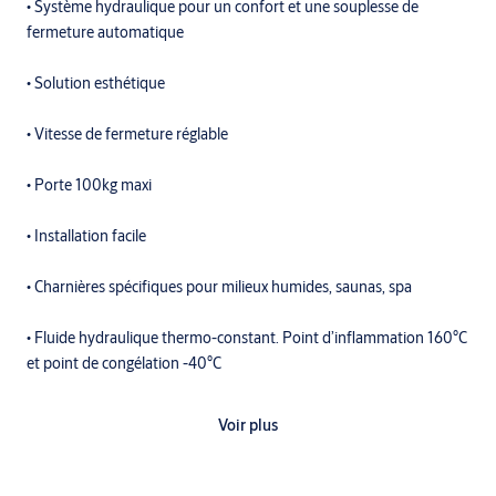
• Système hydraulique pour un confort et une souplesse de
fermeture automatique
• Solution esthétique
• Vitesse de fermeture réglable
• Porte 100kg maxi
• Installation facile
• Charnières spécifiques pour milieux humides, saunas, spa
• Fluide hydraulique thermo-constant. Point d’inflammation 160°C
et point de congélation -40°C
• Certifié par la Norme EN 1154 : 2003 / AC : 2006, Grade 8 / 500
Voir plus
000 cycles, par la Norme EN 1670 : 2007 et EN 1670 : 2007 / AC :
2008, Grade 5.